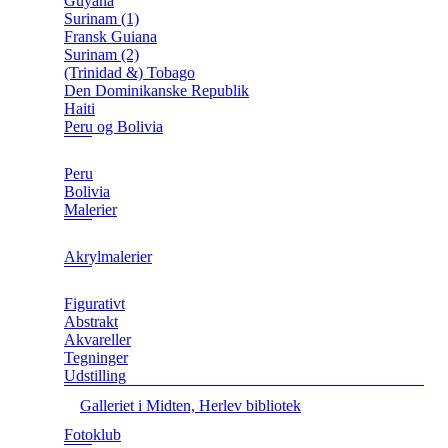
Guyana
Surinam (1)
Fransk Guiana
Surinam (2)
(Trinidad &) Tobago
Den Dominikanske Republik
Haiti
Peru og Bolivia
Peru
Bolivia
Malerier
Akrylmalerier
Figurativt
Abstrakt
Akvareller
Tegninger
Udstilling
Galleriet i Midten, Herlev bibliotek
Fotoklub