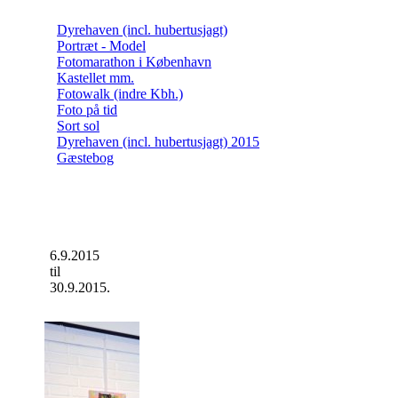
Dyrehaven (incl. hubertusjagt)
Portræt - Model
Fotomarathon i København
Kastellet mm.
Fotowalk (indre Kbh.)
Foto på tid
Sort sol
Dyrehaven (incl. hubertusjagt) 2015
Gæstebog
6.9.2015
til
30.9.2015.