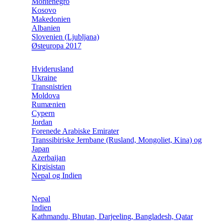
Montenegro
Kosovo
Makedonien
Albanien
Slovenien (Ljubljana)
Østeuropa 2017
Hviderusland
Ukraine
Transnistrien
Moldova
Rumænien
Cypern
Jordan
Forenede Arabiske Emirater
Transsibiriske Jernbane (Rusland, Mongoliet, Kina) og
Japan
Azerbaijan
Kirgisistan
Nepal og Indien
Nepal
Indien
Kathmandu, Bhutan, Darjeeling, Bangladesh, Qatar