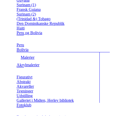
Guyana
Surinam (1)
Fransk Guiana
Surinam (2)
(Trinidad &) Tobago
Den Dominikanske Republik
Haiti
Peru og Bolivia
Peru
Bolivia
Malerier
Akrylmalerier
Figurativt
Abstrakt
Akvareller
Tegninger
Udstilling
Galleriet i Midten, Herlev bibliotek
Fotoklub