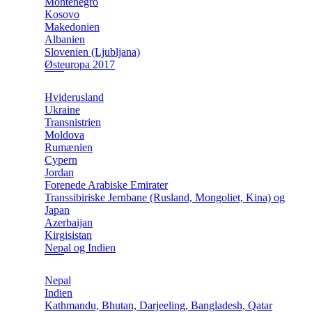
Montenegro
Kosovo
Makedonien
Albanien
Slovenien (Ljubljana)
Østeuropa 2017
Hviderusland
Ukraine
Transnistrien
Moldova
Rumænien
Cypern
Jordan
Forenede Arabiske Emirater
Transsibiriske Jernbane (Rusland, Mongoliet, Kina) og
Japan
Azerbaijan
Kirgisistan
Nepal og Indien
Nepal
Indien
Kathmandu, Bhutan, Darjeeling, Bangladesh, Qatar