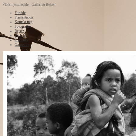
Vibi's hjemmeside - Galleri & Rejser
Forside
Præsentation
Kontakt mig
Fotografier
Rejser
Malerier
Fotoklub
Gæstebog