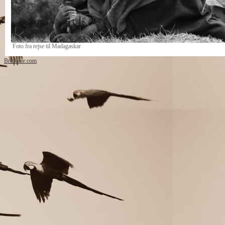
Foto fra rejse til Madagaskar
Bricksite.com